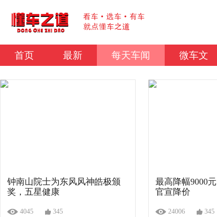
首页
最新
每天车闻
微车文
钟南山院士为东风风神皓极颁
最高降幅9000
奖，五星健康
官宣降价
4045
345
24006
345