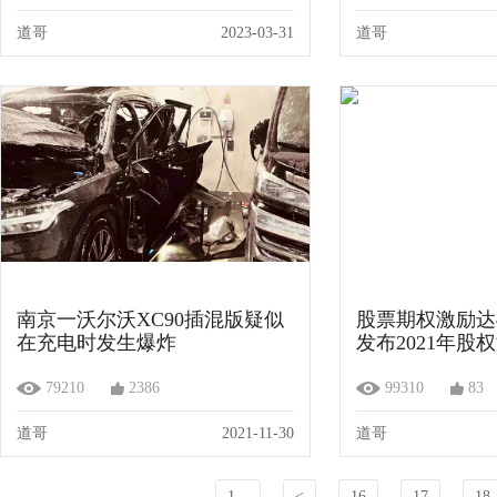
道哥
2023-03-31
道哥
南京一沃尔沃XC90插混版疑似
股票期权激励达
在充电时发生爆炸
发布2021年股
79210
2386
99310
83
道哥
2021-11-30
道哥
1...
<
16
17
18