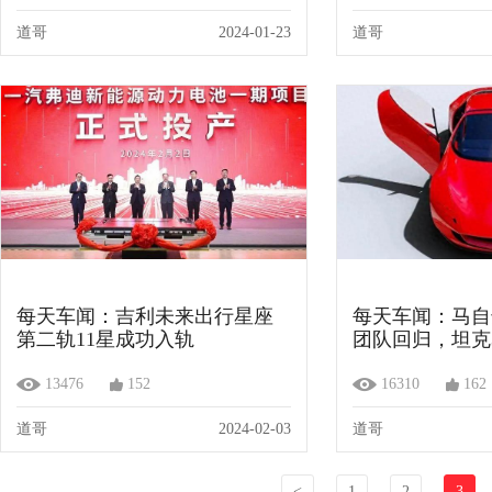
道哥
2024-01-23
道哥
每天车闻：吉利未来出行星座
每天车闻：马自
第二轨11星成功入轨
团队回归，坦克3
线
13476
152
16310
162
道哥
2024-02-03
道哥
<
1
2
3