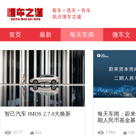
首页
最新
每天车闻
微车文
智己汽车 IMOS 2.7.0大焕新
每天车闻：蔚来
期人民币基金募
35777
622
17901
156